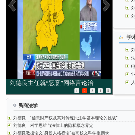
学
刘德良主任就“恶意”网络言论治
刘德良
1
2
3
4
5
民商法学
刘德良：“信息财产权及其对传统民法学基本理论的挑战”
刘德良：科学思维与法律上的隐私概念界定
刘德良教授论文“身份人格权论”被高校文科学报摘录