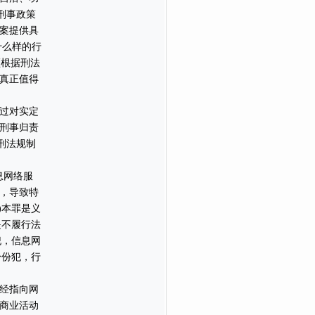
刑事政策
案提供具
什么样的行
须根据刑法
真正值得
过对实定
刑事归责
刑法规制
息网络服
，导致特
)本罪是义
是不履行法
犯，信息网
身份犯，行
经指向网
商业活动