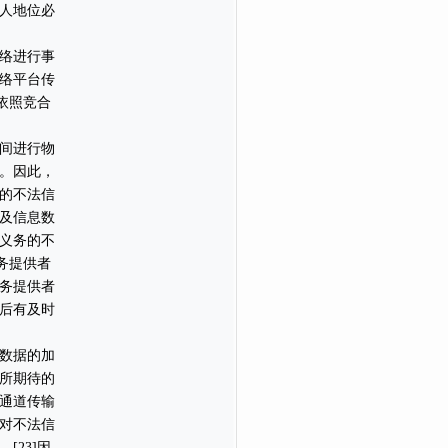
人地位必
络进行事
络平台传
依照竞合
间进行物
。因此，
的不法信
及信息数
义务的不
务提供者
务提供者
后有及时
数据的加
所期待的
通道传输
对不法信
23]因