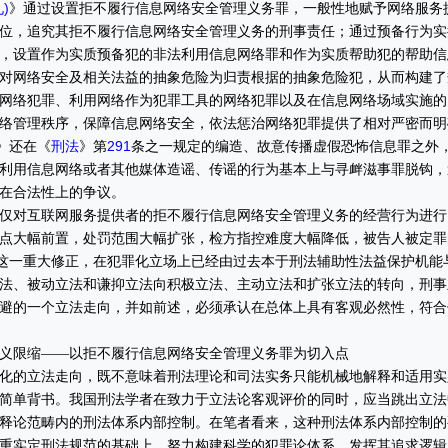
)
》通过设置拒不履行信息网络安全管理义务罪，一般性地赋予网络服务
位，追究其拒不履行信息网络安全管理义务的刑事责任；通过预备行为实
，设置作为实质预备犯的非法利用信息网络罪和作为实质帮助犯的帮助信
对网络安全及相关法益的抽象危险为归责根据的抽象危险犯，从而构建了
网络犯罪、利用网络作为犯罪工具的网络犯罪以及在信息网络场域实施的
络管理秩序，保障信息网络安全，依法惩治网络犯罪提供了相对严密而明
刑法
291
》还在《
》第
条之一规定的编造、故意传播虚假恐怖信息罪之外
利用信息网络或者其他媒体造谣、传谣的行为基本上与寻衅滋事罪脱钩，
在合法性上的争议。
对互联网服务提供者的拒不履行信息网络安全管理义务的经营行为进行
点大幅前置，处罚范围大幅扩张，检方指控难度大幅降低，被告人被定罪
这一重大修正，在犯罪化立场上已经由过去本于刑法辅助性法益保护机能
法、被动立法和谦抑立法向积极立法、主动立法和扩张立法的转向，刑事
避的一个立法走向，并如前述，必须承认在总体上具有客观必然性，符合
限缩——以拒不履行信息网络安全管理义务罪为切入点
的立法走向，既不意味着刑法理论和司法实务只能机械地解释和适用实
简单背书。我国刑法学者在致力于立法论客观评价的同时，应当跳出立法
释论范畴内的刑法体系内部控制。在笔者看来，这种刑法体系内部控制的
重实定刑法规范的基础上，努力构建科学的犯罪论体系，发挥其追求逻辑