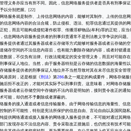
管理义务亦应当有所不同。因此，信息网络服务提供者是否具有刑事保证
以分别把握。[22]
络服务就是制作、上传信息网络的内容，能够对其制作、上传的信息网
的信息网络内容的合法合规，防止侵权、违法、犯罪信息通过其提供的网
正犯，而且可能构成侵犯著作权罪、传播淫秽物品(牟利)罪的正犯，应当
，信息网络内容服务提供者的刑事归责通常不是刑法教义学争议的问题。
务提供者通过其服务器或者云存储等方式能够对服务器或者云存储的空
道储存空间的不法信息内容后，也有能力删除存储的内容，或者封锁通道
息数据，不仅负有法律、行政法规规定的安全管理义务，而且对可能存在
刑事保证人地位。当然，由于服务器特别是云存储的信息数据的海量性以
存储服务提供者的刑事保证人地位并不当然导致对其在未尽信息安全管理
刑法
286
风港原则，还是根据《
》第
条之一规定的构成要件，网络存储服
施后拒不改正的，才能对其实际予以刑事归责。这意味着，对网络存储服
服务器或者云存储空间中存储的不法内容是明知的，接到责令改正的通知
术可能，却仍然不予删除或者屏蔽的。
服务的接入通道或者信息传输服务。由于网络传输信息的海量性、信息
控制的不可能性，特别是宪法所保护的信息自由、言论自由以及国民隐私
纯提供网络通道或接入服务的网络接入服务提供者，不可能对通过其网络
部门发现存在不法信息内容、责令采取改正措施后，也仍然没有技术可能
除非其停业或者彻底转型。更为重要的是，在公共政策上也不应当这么做。[