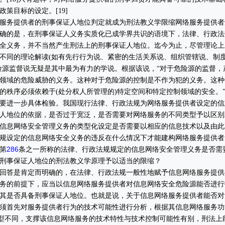
策目标的设定。[19]
务提供者的刑事保证人地位判定就成为刑法教义学限缩网络服务提供者
确的是，在刑事保证人义务实质化已成学界共识的语境下，法律、行政法
全义务，并不当然产生刑法上的刑事保证人地位。迄今为止，尽管理论上
不同的理论解读(如有先行行为说、紧密的生活关系说、组织管辖说、制
险源监督说无疑是其中最为有力的学说。根据该说，“对于危险源的监督，
领域的危险威胁的义务。这种对于危险源的控制是不作为犯的义务。这种
秩序必须依赖于(处分权人所管理的)特定空间和特定控制领域的安全。”[
要进一步具体检验。我国现行法律、行政法规为网络服务提供者设定的信
人地位的依据，是否过于宽泛，是否需要对网络服务的不同类型予以区别
信息网络安全管理义务的类型化设定是否需要以相应的信息技术以及由此
规设定的信息网络安全义务的违反在什么情况下才能建构网络服务提供者
286
第
条之一所称的法律、行政法规规定的信息网络安全管理义务是否需
刑事保证人地位的刑法教义学原理予以适当的限缩？
答是肯定而明确的，在法律、行政法规一般性地赋予信息网络服务提供
务的前提下，应当以信息网络服务提供者对信息网络安全危险源能否进行
其是否具备刑事保证人地位。也就是说，关于信息网络服务提供者能否对
须首先对服务提供者行为的技术可能性进行分析，根据其信息网络服务功
务类型不同，支撑该信息网络服务的技术特性与技术控制可能性有别，刑法上