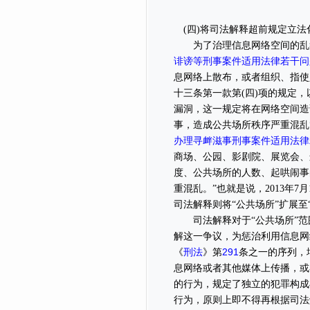
(四)将司法解释超前规定立法
为了治理信息网络空间的乱象，
诽谤等刑事案件适用法律若干问
息网络上散布，或者组织、指使
十三条第一款第(四)项的规定
漏洞，这一规定将在网络空间造
事，造成公共场所秩序严重混乱”
办理寻衅滋事刑事案件适用法律
商场、公园、影剧院、展览会、
度、公共场所的人数、起哄闹事
重混乱。”也就是说，2013年7
司法解释则将“公共场所”扩展至
司法解释对于“公共场所”范围
解这一争议，为惩治利用信息网
刑法
291
《
》第
条之一的序列，
息网络或者其他媒体上传播，或
的行为，规定了独立的犯罪构成
行为，原则上即不得再根据司法