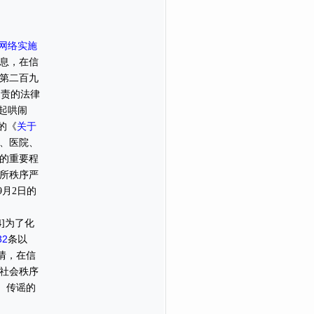
网络实施
息，在信
第二百九
归责的法律
所起哄闹
关于
的《
、医院、
的重要程
所秩序严
9月2日的
]为了化
32
条以
情，在信
社会秩序
、传谣的