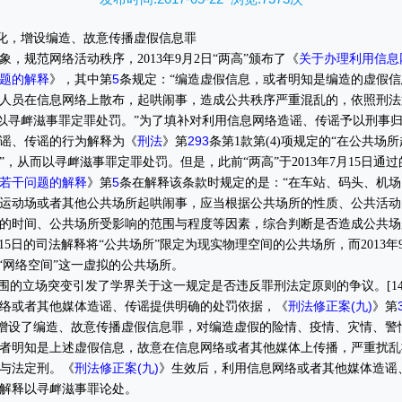
化，增设编造、故意传播虚假信息罪
关于办理利用信息
规范网络活动秩序，2013年9月2日“两高”颁布了《
题的解释
5
》，其中第
条规定：“编造虚假信息，或者明知是编造的虚假信
人员在信息网络上散布，起哄闹事，造成公共秩序严重混乱的，依照刑法
，以寻衅滋事罪定罪处罚。”为了填补对利用信息网络造谣、传谣予以刑事
刑法
293
谣、传谣的行为解释为《
》第
条第1款第(4)项规定的“在公共场
，从而以寻衅滋事罪定罪处罚。但是，此前“两高”于2013年7月15日通过
若干问题的解释
5
》第
条在解释该条款时规定的是：“在车站、码头、机场
运动场或者其他公共场所起哄闹事，应当根据公共场所的性质、公共活动
的时间、公共场所受影响的范围与程度等因素，综合判断是否造成公共场
月15日的司法解释将“公共场所”限定为现实物理空间的公共场所，而2013年
“网络空间”这一虚拟的公共场所。
的立场突变引发了学界关于这一规定是否违反罪刑法定原则的争议。[14
刑法修正案(九)
络或者其他媒体造谣、传谣提供明确的处罚依据，《
》第
增设了编造、故意传播虚假信息罪，对编造虚假的险情、疫情、灾情、警
者明知是上述虚假信息，故意在信息网络或者其他媒体上传播，严重扰乱
刑法修正案(九)
与法定刑。《
》生效后，利用信息网络或者其他媒体造谣
解释以寻衅滋事罪论处。