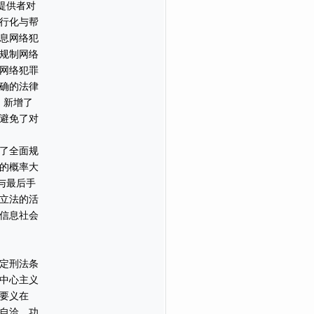
提供者对
行化与帮
息网络犯
规制网络
网络犯罪
确的法律
，新增了
避免了对
了全面规
的概率大
与最后手
立法的活
信息社会
定刑法条
中心主义
要义在
自洽、功