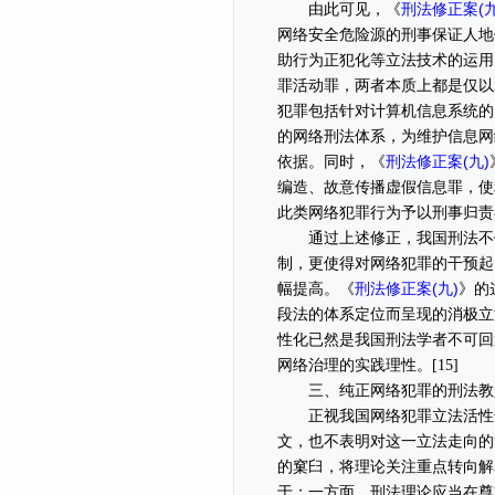
刑法修正案(九
由此可见，《
网络安全危险源的刑事保证人地
助行为正犯化等立法技术的运用
罪活动罪，两者本质上都是仅以
犯罪包括针对计算机信息系统的
的网络刑法体系，为维护信息网
刑法修正案(九)
依据。同时，《
编造、故意传播虚假信息罪，使
此类网络犯罪行为予以刑事归责
通过上述修正，我国刑法不仅
制，更使得对网络犯罪的干预起
刑法修正案(九)
幅提高。《
》的
段法的体系定位而呈现的消极立
性化已然是我国刑法学者不可回
网络治理的实践理性。[15]
三、纯正网络犯罪的刑法教义
正视我国网络犯罪立法活性化
文，也不表明对这一立法走向的
的窠臼，将理论关注重点转向解
于：一方面，刑法理论应当在尊