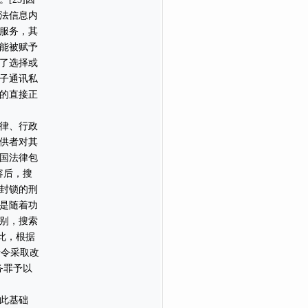
法信息内
服务，其
能被赋予
了选择或
子通讯私
的直接正
律、行政
供者对其
国法律包
容后，搜
封锁的刑
是随着功
别，搜索
此，根据
责令采取改
务罪予以
此基础