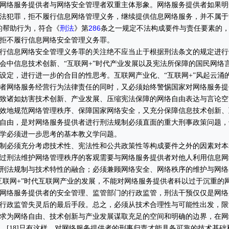
网络服务提供者与网络安全管理者双重主体形象。网络服务提供者如果明
法犯罪，拒不履行信息网络管理义务，继续提供信息网络服务，并不属于
刑法
286
的帮助行为，符合《
》第
条之一规定不法构成要件与责任要素的
拒不履行信息网络安全管理义务罪。
信息网络安全管理义务罪的关注绝不应当止于根据刑法条文的规定进行
会中信息技术创新、“互联网+”时代产业发展以及宪法所保障的国民网络
设定，进行进一步的合目的性思考。互联网产业化、“互联网+”风起云涌
者网络服务经营行为法律责任的同时，又必须始终警惕国家对网络服务提
致诸如妨害技术创新、产业发展、压缩宪法保障的网络自由表达与言论空
效地规范网络管理秩序、保障国家网络安全，又充分保障信息技术创新、
自由，是对网络服务提供者进行刑法规制必须直面的重大刑事政策问题，
学必须进一步思考的基本教义学问题。
必须充分考虑技术性、宪法性和公共政策性等构成要件之外的因素对本
过刑法维护网络管理秩序的客观需要与网络服务提供者对他人利用信息网
刑法规制与技术特性的融合；必须兼顾网络安全、网络秩序的维护与网络
互联网+”时代互联网产业的发展，不能对网络服务提供者科以过于沉重的
网络服务提供者的安全管理、监管部门的行政监管，刑法干预仅仅是网络
行政监管失灵后的最后手段。总之，必须从技术合理性与可能性出发，限
求为网络自由、技术创新与产业发展谋取充足的空间和明确的边界，在网
。[18]只有这样，对网络服务提供者的刑事归责才能具备可靠的技术基础