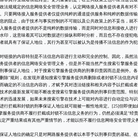
政法规规定的信息网络安全管理业务，认定网络接入服务提供者具有对不
。只要网络接入服务提供者仅提供纯粹的通道提供服务和纯粹的数据传输
息的阻止，由于技术与事实控制的不可能以及公共政策上的不妥当，就不
入服务提供者提供的不是纯粹的数据传输，而是同时对信息和接收人进行
水印，这意味着其可以对数据进行操纵和即时分析，而且也不存在侵犯电
者就具有了保证人地位，其行为甚至可以被认为是传播不法信息的作为犯
链接的内容特别是不法信息内容进行主动和完全的控制。因此，虽然法
务提供者的信息网络安全管理义务，但是并不能当然产生搜索引擎服务提
刑事保证人地位，对于搜索引擎服务提供商的刑事归责因而总是例外。各
+删除”规则，在发现并通知搜索引擎服务提供商删除或者封锁不法信息内
而确定的不法信息内容的，才赋予其对违法链接和相关内容予以拦截或者
技术的最新发展可能不断改变搜索引擎服务提供商的刑事归责范围。特别
术的迅速发展，如果未来搜索引擎在技术上可能对内容进行自动定位与识
进行拦截和封锁的刑事保证人地位就可能被一般性地肯定。[25]但即便如
擎服务提供商不履行拦截或封锁不法信息义务的行为，仍然必须满足“经
法定严重结果或有其他严重情节的，才能以拒不履行信息网络安全管理义
证人地位的确定只是对网路服务提供者以本罪予以刑事归责的基础。在