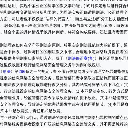
刑法适用、实现个案公正的科学的教义学功能，[16]对实定刑法进行符合
的和刑法教义逻辑的分析和限缩，为司法实务正确适用刑法、公正处理个
方面，司法者也不仅仅是“法律的代言人”，而是与立法者“分工协力确定
能机械、教条地套用三段论演绎推理逻辑，在法条与事实之间进行涵摄，而必
，结合个案的具体情况予以具体判断，将符合构成要件、违法且有责因而
法理论如何在坚守罪刑法定原则、尊重实定刑法规范效力的前提下，通
是合乎体系、逻辑与目的的刑法教义限缩，合理地限定网络服务提供者的
刑法修正案(九)
务提供者的刑事归责的切入点。鉴于《
》将纯正网络犯罪
这里仅以拒不履行信息网络安全管理义务罪为例加以说明。
刑法
286
《
》第
条之一的规定，拒不履行信息网络安全管理义务罪是指信
规定的信息网络安全管理义务，经监管部门责令采取改正措施而拒不改正
用刑法教义学原理对该罪进行教义分析，其内涵或可归纳为以下几点：(1
、行政法规设定的信息网络安全管理义务。(2)本罪是法定犯，行为方式
全管理业务，经监管部门责令采取改正措施而拒不改正。(3)本罪是情节
安全管理义务，导致法定的危害结果发生或有其他严重情节。(4)本罪是
(5)本罪是故意犯，责任形式是故意。
互联网产业化时代，通过刑法的网络风险规制与网络犯罪控制的重点已
对网络服务提供者设定了广泛的信息网络安全监管义务，其不再是纯粹的