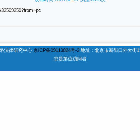
m/32509259?from=pc
网络法律研究中心
京ICP备09113824号-2
地址：北京市新街口外大街19号
您是第位访问者