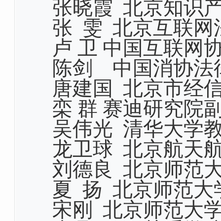
张晓霞
北京知识产
张
雯
北京互联网
卢
卫
中国互联网
陈剑 中国消协法
唐建国 北京市经
栾
群
赛迪研究院
吴伟光
清华大学
龙卫球
北京航天航
刘德良
北京师范大
夏
扬
北京师范大
宋刚
北京师范大